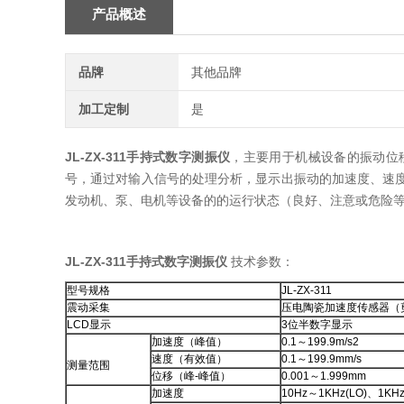
产品概述
品牌
其他品牌
加工定制
是
JL-ZX-311手持式数字测振仪
，主要用于机械设备的振动位
号，通过对输入信号的处理分析，显示出振动的加速度、速
发动机、泵、电机等设备的的运行状态（良好、注意或危险
JL-ZX-311手持式数字测振仪
技术参数：
型号规格
JL-ZX-311
震动采集
压电陶瓷加速度传感器（
LCD显示
3位半数字显示
加速度（峰值）
0.1～199.9m/s2
速度（有效值）
0.1～199.9mm/s
测量范围
位移（峰-峰值）
0.001～1.999mm
加速度
10Hz～1KHz(LO)、1KHz