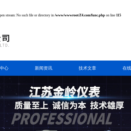
pen stream: No such file or directory in
/www/wwwroot/Z4.com/func.php
on line
115
中心
新闻资讯
技术文章
在