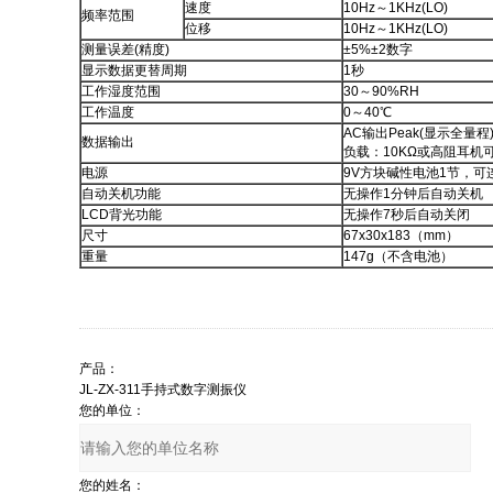
速度
10Hz～1KHz(LO)
频率范围
位移
10Hz～1KHz(LO)
测量误差(精度)
±5%±2数字
显示数据更替周期
1秒
工作湿度范围
30～90%RH
工作温度
0～40℃
AC输出Peak(显示全量程
数据输出
负载：10KΩ或高阻耳机
电源
9V方块碱性电池1节，可
自动关机功能
无操作1分钟后自动关机
LCD背光功能
无操作7秒后自动关闭
尺寸
67x30x183（mm）
重量
147g（不含电池）
产品：
您的单位：
您的姓名：