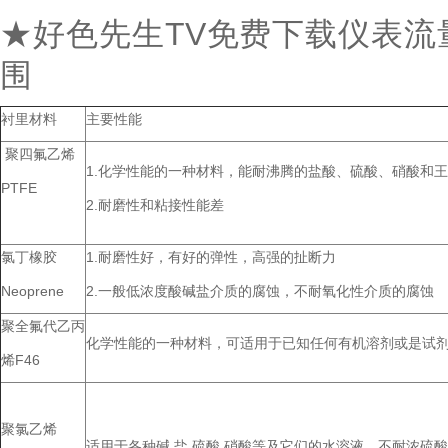
★好色先生TV免费下载仪表
围
衬里材料
主要性能
聚四氟乙烯
1.化学性能的一种材料，能耐沸腾的盐酸、硫酸、硝酸和
PTFE
2.耐磨性和粘接性能差
氯丁橡胶
1.耐磨性好，有好的弹性，高强的扯断力
Neoprene
2.一般低浓度酸碱盐介质的腐蚀，不耐氧化性介质的腐蚀
聚全氟代乙丙
化学性能的一种材料，可适用于已知任何有机溶剂或是试
烯F46
聚氯乙烯
适用于各种碱.盐.硫酸.硝酸等及它们的水溶液，不耐浓硫酸.