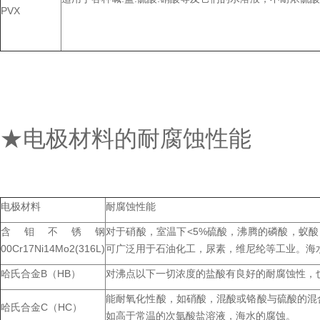
PVX
★电极材料的耐腐蚀性能
电极材料
耐腐蚀性能
含钼不锈钢
对于硝酸，室温下<5%硫酸，沸腾的磷酸，蚁
00Cr17Ni14Mo2(316L)
可广泛用于石油化工，尿素，维尼纶等工业。海
哈氏合金B（HB）
对沸点以下一切浓度的盐酸有良好的耐腐蚀性，
能耐氧化性酸，如硝酸，混酸或铬酸与硫酸的混合物
哈氏合金C（HC）
如高于常温的次氩酸盐溶液，海水的腐蚀。