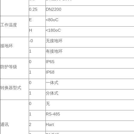
0.25
DN2200
E
<80oC
工作温度
H
<180oC
-0
无接地环
接地环
1
有接地环
0
IP65
防护等级
1
IP68
0
一体式
转换器型式
1
分体式
0
无
1
RS-485
通讯
2
Hart