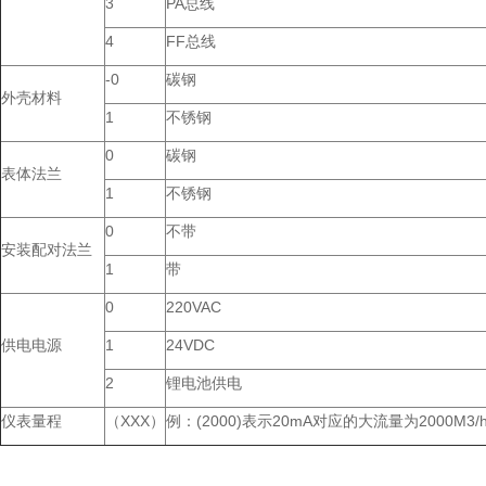
3
PA总线
4
FF总线
-0
碳钢
外壳材料
1
不锈钢
0
碳钢
表体法兰
1
不锈钢
0
不带
安装配对法兰
1
带
0
220VAC
供电电源
1
24VDC
2
锂电池供电
仪表量程
（XXX）
例：(2000)表示20mA对应的大流量为2000M3/