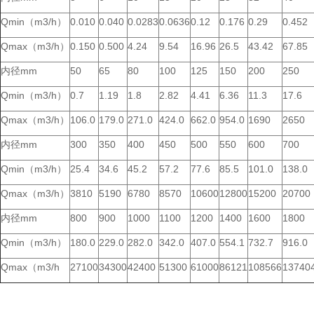
Qmin（m3/h）
0.010
0.040
0.0283
0.0636
0.12
0.176
0.29
0.452
Qmax（m3/h）
0.150
0.500
4.24
9.54
16.96
26.5
43.42
67.85
内径mm
50
65
80
100
125
150
200
250
Qmin（m3/h）
0.7
1.19
1.8
2.82
4.41
6.36
11.3
17.6
Qmax（m3/h）
106.0
179.0
271.0
424.0
662.0
954.0
1690
2650
内径mm
300
350
400
450
500
550
600
700
Qmin（m3/h）
25.4
34.6
45.2
57.2
77.6
85.5
101.0
138.0
Qmax（m3/h）
3810
5190
6780
8570
10600
12800
15200
20700
内径mm
800
900
1000
1100
1200
1400
1600
1800
Qmin（m3/h）
180.0
229.0
282.0
342.0
407.0
554.1
732.7
916.0
Qmax（m3/h
27100
34300
42400
51300
61000
86121
108566
13740