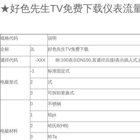
★好色先生TV免费下载仪表流
规格代码
说明
企标
JL
好色先生TV免费下载
通径代码
-XXX
例:100表示DN100,若通径后接I表示插入式
-1
标准固定式
电极形式
2
式
3
可拆卸更换式
0
不锈钢
1
铂pt
2
哈氏B(HB)
电极材料
3
钽Ta