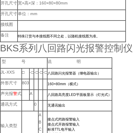
开孔尺寸
宽×高×深：160×80×80mm
开孔尺寸
单位：mm
接线图
备注
特殊订货与本接线图不同之处，以随机接线图为准。
BKS系列八回路闪光报警控制
型 号
说 明
JL-XXS
□
-□
-□
-□
-□
八回路闪光报警器（继电器输出）
外形尺寸
803
160×80mm（横式）
声光报
警
式
A
八回路高亮度LED平面板显示（灯光式）
通讯方式
0
无通讯输出
A
接点式闭路报警输入
B
接点式开路报警输入
输入类型
C
标准TTL电平输入