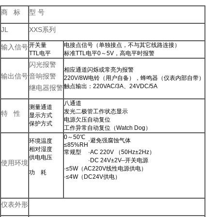
商 标
型 号
JL
XXS系列
开关量
电接点信号（单独接点，不与其它线路连接）
输入信号
TTL电平
标准TTL电平0～5V，高电平时报警
闪光报警
相应通道闪烁或常亮为报警
输出信号
音响报警
220V/8W电铃（用户自备），蜂鸣器（仪表内部自带）
触点输出：220VAC/3A、24VDC/5A
继电器报警
八通道
测量通道
发光二极管工作状态显示
特 性
显示方式
电源欠压自动复位
保护方式
工作异常自动复位（Watch Dog）
0～50℃
·避免强腐蚀气体
环境温度
≤85%RH
相对湿度
常规型
·AC 220V
（50Hz±2Hz）
供电电压
·DC 24V±2V--开关电源
使用环境
·≤5W（AC220V线性电源供电）
功 耗
·≤4W（DC24V供电）
仪表外形