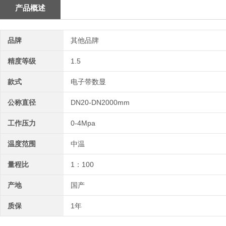
产品概述
品牌
其他品牌
精度等级
1.5
款式
电子带数显
公称直径
DN20-DN2000mm
工作压力
0-4Mpa
温度范围
中温
量程比
1：100
产地
国产
质保
1年