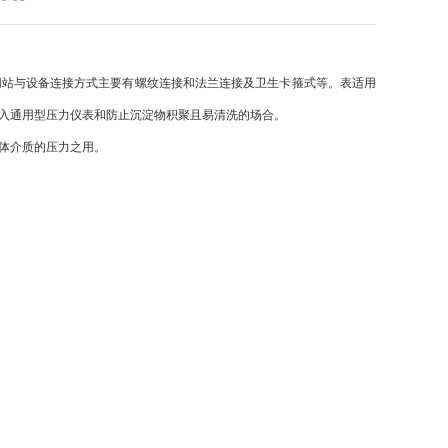
网站与设备连接方式主要有螺纹连接和法兰连接及卫生卡箍式等。表适用
入通用型压力仪表和防止沉淀物积聚且易清洗的场合。
体介质的压力之用。