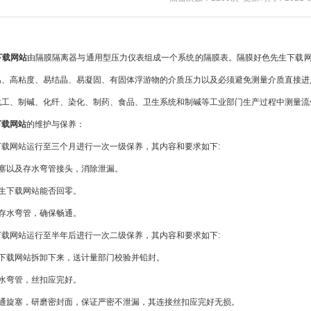
下载网站
由隔膜隔离器与通用型压力仪表组成一个系统的隔膜表。隔膜好色先生下载
温、高粘度、易结晶、易凝固、有固体浮游物的介质压力以及必须避免测量介质直接进
、制碱、化纤、染化、制药、食品、卫生系统和制碱等工业部门生产过程中测量流
下载网站
的维护与保养：
网站运行至三个月进行一次一级保养，其内容和要求如下:
以及存水弯管接头，消除泄漏。
下载网站能否回零。
水弯管，确保畅通。
网站运行至半年后进行一次二级保养，其内容和要求如下:
载网站拆卸下来，送计量部门校验并铅封。
弯管，丝扣应完好。
旋塞，研磨密封面，保证严密不泄漏，其连接丝扣应完好无损。