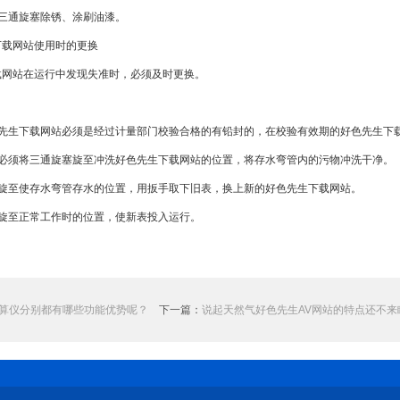
通旋塞除锈、涂刷油漆。
载网站使用时的更换
站在运行中发现失准时，必须及时更换。
生下载网站必须是经过计量部门校验合格的有铅封的，在校验有效期的好色先生下
须将三通旋塞旋至冲洗好色先生下载网站的位置，将存水弯管内的污物冲洗干净。
至使存水弯管存水的位置，用扳手取下旧表，换上新的好色先生下载网站。
至正常工作时的位置，使新表投入运行。
算仪分别都有哪些功能优势呢？
下一篇：
说起天然气好色先生AV网站的特点还不来