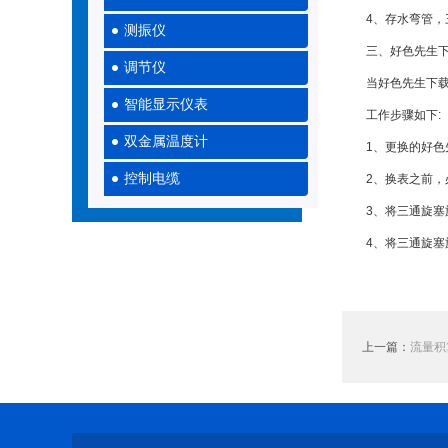
4、存水弯管，三
测振仪
三、好色先生下
调节仪
当好色先生下载网
智能显示仪表
工作步骤如下:
双金属温度计
1、更换的好色先
控制电缆
2、换表之前，必
3、将三通旋塞旋
4、将三通旋塞旋
上一篇：
流量积