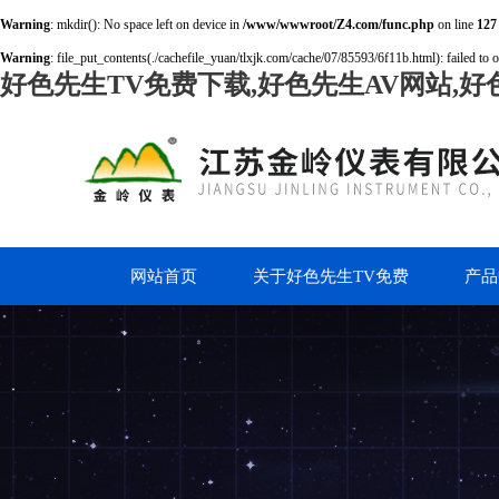
Warning
: mkdir(): No space left on device in
/www/wwwroot/Z4.com/func.php
on line
127
Warning
: file_put_contents(./cachefile_yuan/tlxjk.com/cache/07/85593/6f11b.html): failed to 
好色先生TV免费下载,好色先生AV网站,好
网站首页
关于好色先生TV免费
产品
下载