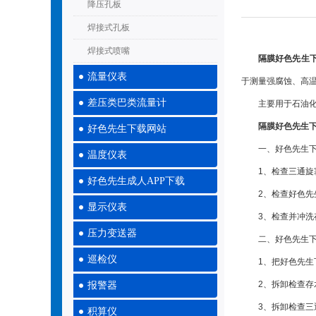
降压孔板
焊接式孔板
焊接式喷嘴
隔膜好色先生
流量仪表
于测量强腐蚀、高
差压类巴类流量计
主要用于石油化工
隔膜好色先生
好色先生下载网站
一、好色先生下载
温度仪表
1、检查三通旋塞
好色先生成人APP下载
2、检查好色先生
显示仪表
3、检查并冲洗存
压力变送器
二、好色先生下载
巡检仪
1、把好色先生下
2、拆卸检查存水
报警器
3、拆卸检查三通
积算仪