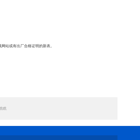
载网站或有出厂合格证明的新表。
瞧瞧