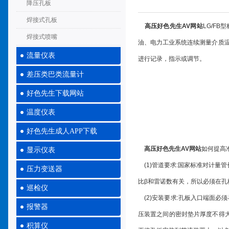
降压孔板
焊接式孔板
高压好色先生AV网站
LG/F
焊接式喷嘴
油、电力工业系统连续测量介质温
流量仪表
进行记录，指示或调节。
差压类巴类流量计
好色先生下载网站
温度仪表
好色先生成人APP下载
高压好色先生AV网站
如何提高
显示仪表
(1)管道要求:国家标准对计量
压力变送器
比β和雷诺数有关，所以必须在
巡检仪
(2)安装要求:孔板入口端面必
报警器
压装置之间的密封垫片厚度不得大
积算仪