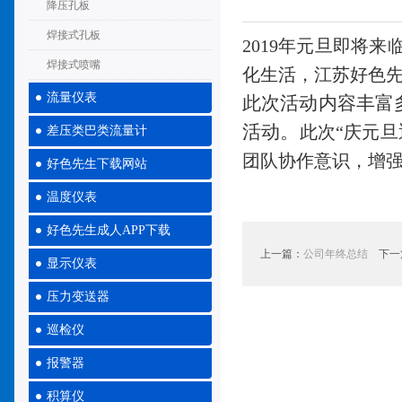
降压孔板
焊接式孔板
2019年元旦即将
焊接式喷嘴
化生活，江苏好色先
流量仪表
此次活动内容丰富
活动。
此次“庆元
差压类巴类流量计
团队协作意识，增
好色先生下载网站
温度仪表
好色先生成人APP下载
上一篇：
公司年终总结
下一
显示仪表
压力变送器
巡检仪
报警器
积算仪