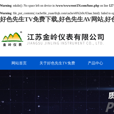
Warning
: mkdir(): No space left on device in
/www/wwwroot/Z4.com/func.php
on line
127
Warning
: file_put_contents(./cachefile_yuan/tlxjk.com/cache/e8/b2e0c/63aac.html): failed to o
好色先生TV免费下载,好色先生AV网站,好
网站首页
关于好色先生TV免费
产品中心
下载