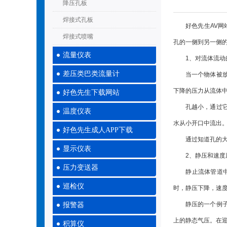
降压孔板
焊接式孔板
好色先生AV网站是
焊接式喷嘴
孔的一侧到另一侧
流量仪表
1、对流体流动
差压类巴类流量计
当一个物体被放在
下降的压力从流体
好色先生下载网站
孔越小，通过它的
温度仪表
水从小开口中流出
好色先生成人APP下载
通过知道孔的大小
显示仪表
2、静压和速度
压力变送器
静止流体管道中的
巡检仪
时，静压下降，速
静压的一个例子是
报警器
上的静态气压。在
积算仪