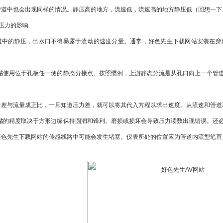
中也会出现同样的情况。静压高的地方，流速低，流速高的地方静压低（回想一下
压力的影响
的静压，出水口不得暴露于流动的速度分量。通常，好色先生下载网站安装在穿过
站
使用位于孔板任一侧的静态分接点。按照惯例，上游静态分流是从孔口向上一个管道直
与流量成正比，一旦知道压力差，就可以将其代入方程以求出速度。从流速和管道
站
的精度取决于方形边缘保持圆润和锋利。磨损或损坏会导致压力读数出现错误。还
好色先生下载网站的传感线路中可能会发生堵塞。仪表所处的位置应为管道内流型笔直