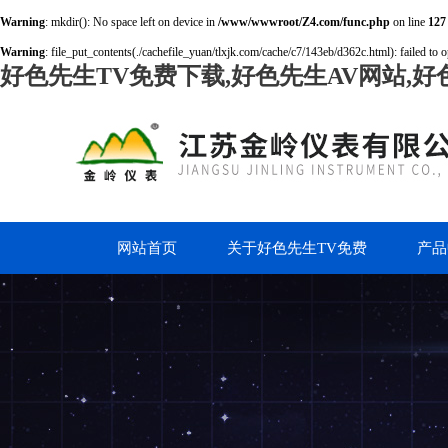
Warning
: mkdir(): No space left on device in
/www/wwwroot/Z4.com/func.php
on line
127
Warning
: file_put_contents(./cachefile_yuan/tlxjk.com/cache/c7/143eb/d362c.html): failed to o
好色先生TV免费下载,好色先生AV网站,好
网站首页
关于好色先生TV免费
产品
下载