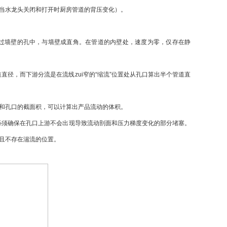
当水龙头关闭和打开时厨房管道的背压变化）。
墙壁的孔中，与墙壁成直角。在管道的内壁处，速度为零，仅存在静
径，而下游分流是在流线zui窄的“缩流”位置处从孔口算出半个管道直
和孔口的截面积，可以计算出产品流动的体积。
必须确保在孔口上游不会出现导致流动剖面和压力梯度变化的部分堵塞。
且不存在湍流的位置。