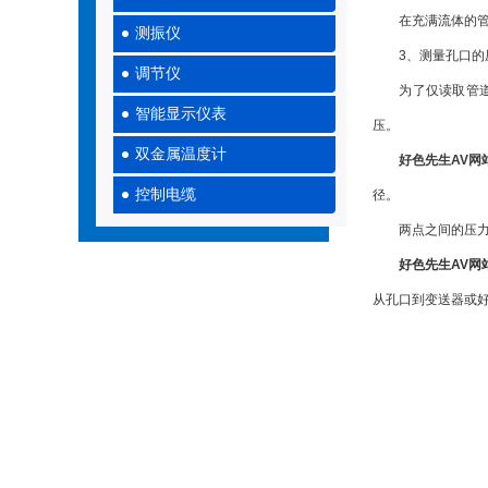
在充满流体的管道
测振仪
3、测量孔口的
调节仪
为了仅读取管道中
智能显示仪表
压。
双金属温度计
好色先生AV网
控制电缆
径。
两点之间的压力差
好色先生AV网
从孔口到变送器或