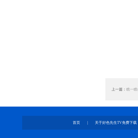
上一篇：
瞧一瞧
首页
|
关于好色先生TV免费下载