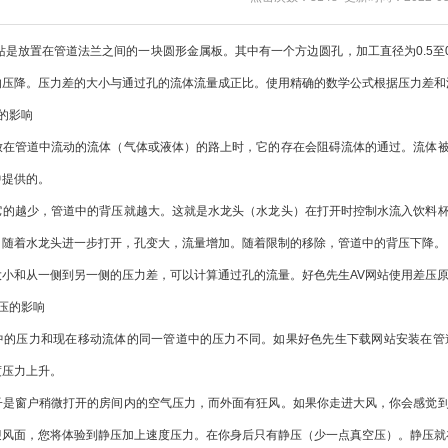
放置在管道法兰之间的一块圆形金属板。其中有一个方边圆孔，加工直径为0.5至0
的压降。压力差的大小与通过孔的流体流量成正比。使用精确的数学公式根据压力差和
的影响
管道中流动的流体（气体或液体）的路上时，它的存在会阻碍流体的通过。流体被
中提供的。
越少，管道中的背压就越大。这就是水龙头（水龙头）在打开时控制水流入饮料杯
。随着水龙头进一步打开，孔变大，流量增加。随着限制的移除，管道中的背压下降。
和从一侧到另一侧的压力差，可以计算通过孔的流量。好色先生AV网站使用差压原
压的影响
压力和现在移动流体的同一管道中的压力不同。如果好色先生下载网站安装在管道
度压力上升。
窗户稍微打开的房间内的空气压力，而外面有狂风。如果你走进大风，你会感觉到
迎风面，您将体验到静压加上速度压力。在你身后只有静压（少一点真空压）。静压就