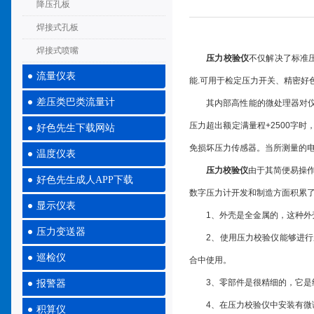
降压孔板
焊接式孔板
焊接式喷嘴
压力校验仪
不仅解决了标准
流量仪表
能.可用于检定压力开关、精密好色
差压类巴类流量计
其内部高性能的微处理器对仪表
压力超出额定满量程+2500字时
好色先生下载网站
免损坏压力传感器。当所测量的电流
温度仪表
压力校验仪
由于其简便易操
好色先生成人APP下载
数字压力计开发和制造方面积累
显示仪表
1、外壳是全金属的，这种外壳
压力变送器
2、使用压力校验仪能够进行压
巡检仪
合中使用。
3、零部件是很精细的，它是经
报警器
4、在压力校验仪中安装有微调
积算仪