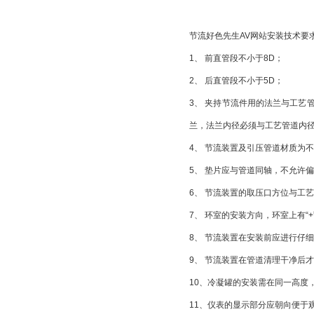
节流好色先生AV网站安装技术要
1、 前直管段不小于8D；
2、 后直管段不小于5D；
3、 夹持节流件用的法兰与工
兰，法兰内径必须与工艺管道内
4、 节流装置及引压管道材质为
5、 垫片应与管道同轴，不允许
6、 节流装置的取压口方位与工
7、 环室的安装方向，环室上有“
8、 节流装置在安装前应进行仔
9、 节流装置在管道清理干净后
10、冷凝罐的安装需在同一高度
11、仪表的显示部分应朝向便于