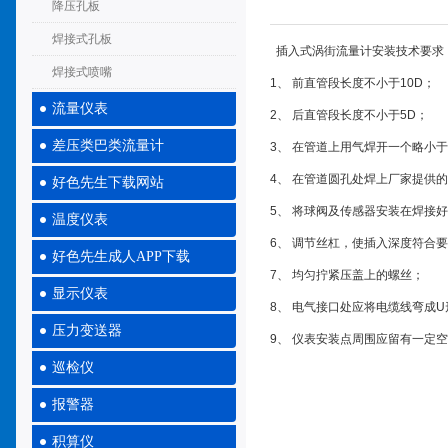
降压孔板
焊接式孔板
插入式涡街流量计安装技术要求
焊接式喷嘴
1、 前直管段长度不小于10D；
流量仪表
2、 后直管段长度不小于5D；
差压类巴类流量计
3、 在管道上用气焊开一个略小
4、 在管道圆孔处焊上厂家提供
好色先生下载网站
5、 将球阀及传感器安装在焊接
温度仪表
6、 调节丝杠，使插入深度符合
好色先生成人APP下载
7、 均匀拧紧压盖上的螺丝；
显示仪表
8、 电气接口处应将电缆线弯成
压力变送器
9、 仪表安装点周围应留有一定
巡检仪
报警器
积算仪