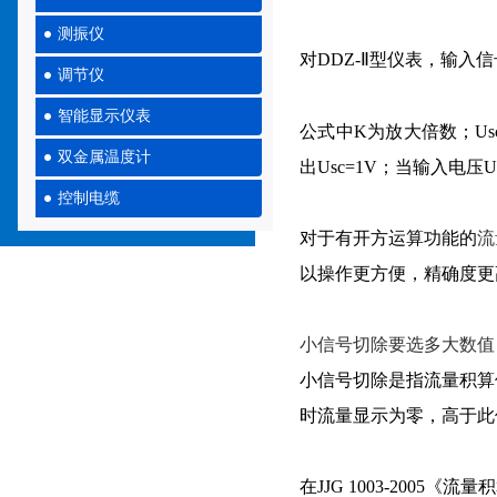
测振仪
对DDZ-Ⅱ型仪表，输入
调节仪
智能显示仪表
公式中
K为放大倍数；U
双金属温度计
出Usc=1V；
当输入电压Us
控制电缆
对于有开方运算功能的
流
以操作更方便，精确度更
小信号切除要选多大数值
小信号切除是指流量积算
时流量显示为零，高于此
在JJG 1003-200