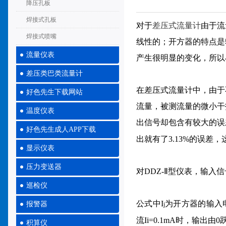
降压孔板
焊接式孔板
对于
差
压式流量计
由于流
焊接式喷嘴
线性的；开方器的特点是
流量仪表
产生很明显的变化，所以
差压类巴类流量计
在差压式流量计中，由于
好色先生下载网站
流量，被测流量的微小干
温度仪表
出信号却包含有较大的误差。
好色先生成人APP下载
出就有了3.13%的误
显示仪表
压力变送器
对DDZ-Ⅱ型仪表，输入
巡检仪
公式中I
为开方器的输入
报警器
j
流Ii=0.1mA时，输出由
积算仪