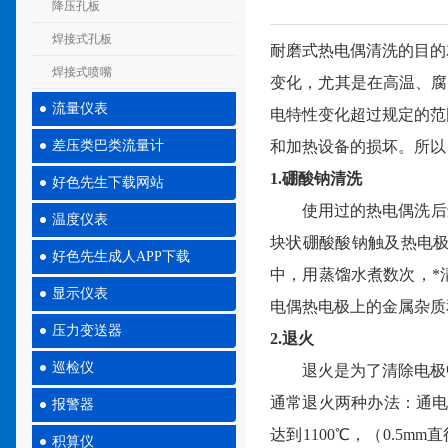
降压孔板
焊接式孔板
耐磨式热电偶清洗的目的
焊接式喷嘴
变化，尤其是在高温、腐
流量仪表
电特性变化超过规定的范
差压类巴类流量计
和加热设备的损坏。所以
1.硼酸钠清洗
好色先生下载网站
使用过的热电偶洗后还要
温度仪表
块状硼酸酸钠触及热电极
好色先生成人APP下载
中，用蒸馏水煮数次，*
显示仪表
电偶热电极上的金属杂质
压力变送器
2.退火
巡检仪
退火是为了清除电极中
通常退火两种办法：通电
报警器
达到1100℃，（0.5
积算仪