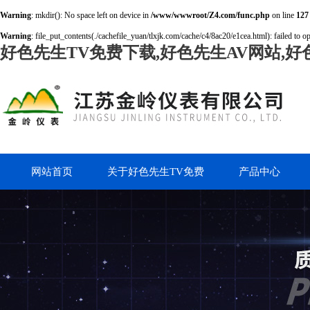
Warning
: mkdir(): No space left on device in
/www/wwwroot/Z4.com/func.php
on line
127
Warning
: file_put_contents(./cachefile_yuan/tlxjk.com/cache/c4/8ac20/e1cea.html): failed to o
好色先生TV免费下载,好色先生AV网站,好
网站首页
关于好色先生TV免费
产品中心
下载