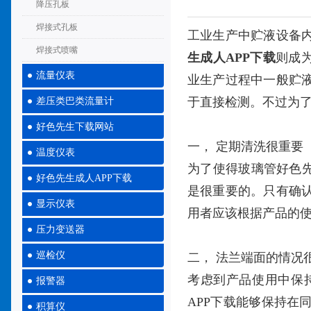
降压孔板
焊接式孔板
工业生产中贮液设备
焊接式喷嘴
生成人APP下载
则成
流量仪表
业生产过程中一般贮
于直接检测。不过为
差压类巴类流量计
好色先生下载网站
一， 定期清洗很重要
温度仪表
为了使得玻璃管好色
好色先生成人APP下载
是很重要的。只有确
显示仪表
用者应该根据产品的
压力变送器
巡检仪
二， 法兰端面的情况
考虑到产品使用中保
报警器
APP下载能够保持
积算仪