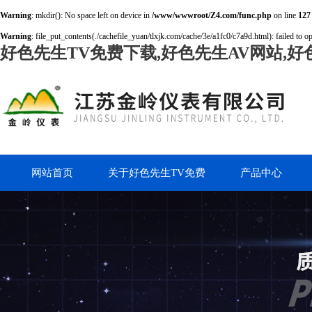
Warning
: mkdir(): No space left on device in
/www/wwwroot/Z4.com/func.php
on line
127
Warning
: file_put_contents(./cachefile_yuan/tlxjk.com/cache/3e/a1fc0/c7a9d.html): failed to o
好色先生TV免费下载,好色先生AV网站,好
网站首页
关于好色先生TV免费
产品中心
下载