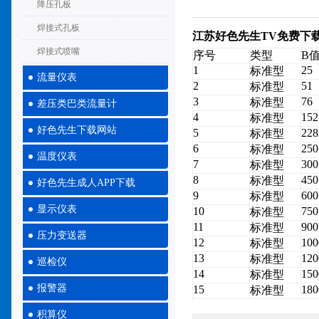
降压孔板
焊接式孔板
江苏好色先生TV免费下
焊接式喷嘴
序号
类型
B
1
25
标准型
流量仪表
2
51
标准型
3
76
标准型
差压类巴类流量计
4
152
标准型
好色先生下载网站
5
228
标准型
6
250
标准型
温度仪表
7
300
标准型
8
450
标准型
好色先生成人APP下载
9
600
标准型
显示仪表
10
750
标准型
11
900
标准型
压力变送器
12
100
标准型
13
120
标准型
巡检仪
14
150
标准型
报警器
15
180
标准型
积算仪